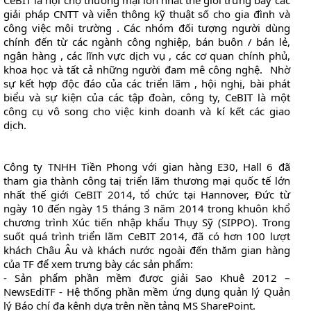
CeBIT là hội chợ thương mại lớn nhất thế giới trưng bày các
giải pháp CNTT và viễn thông kỹ thuật số cho gia đình và
công việc môi trường . Các nhóm đối tượng người dùng
chính đến từ các ngành công nghiệp, bán buôn / bán lẻ,
ngân hàng , các lĩnh vực dịch vụ , các cơ quan chính phủ,
khoa học và tất cả những người đam mê công nghệ. Nhờ
sự kết hợp độc đáo của các triển lãm , hội nghị, bài phát
biểu và sự kiện của các tập đoàn, công ty, CeBIT là một
công cụ vô song cho việc kinh doanh và kí kết các giao
dịch.
Công ty TNHH Tiền Phong với gian hàng E30, Hall 6 đã
tham gia thành công taị triển lãm thương mại quốc tế lớn
nhất thế giới CeBIT 2014, tổ chức tại Hannover, Đức từ
ngày 10 đến ngày 15 tháng 3 năm 2014 trong khuôn khổ
chương trình Xúc tiến nhập khẩu Thụy Sỹ (SIPPO). Trong
suốt quá trình triển lãm CeBIT 2014, đã có hơn 100 lượt
khách Châu Âu và khách nước ngoài đến thăm gian hàng
của TF để xem trưng bày các sản phẩm:
- Sản phẩm phần mềm được giải Sao Khuê 2012 –
NewsEdiTF - Hệ thống phần mềm ứng dụng quản lý Quản
lý Báo chí đa kênh dựa trên nền tảng MS SharePoint.