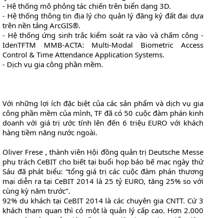
- Hệ thống mô phỏng tác chiến trên biển dạng 3D.
- Hệ thống thông tin địa lý cho quản lý đăng ký đất đai dựa
trên nền tảng ArcGIS®.
- Hệ thống ứng sinh trắc kiểm soát ra vào và chấm công -
IdenTFTM MMB-ACTA: Multi-Modal Biometric Access
Control & Time Attendance Application Systems.
- Dịch vụ gia công phần mềm.
Với những lợi ích đặc biệt của các sản phẩm và dịch vụ gia
công phần mềm của mình, TF đã có 50 cuộc đàm phán kinh
doanh với giá trị ước tính lên đến 6 triệu EURO với khách
hàng tiềm năng nước ngoài.
Oliver Frese , thành viên Hội đồng quản trị Deutsche Messe
phụ trách CeBIT cho biết tại buổi họp báo bế mạc ngày thứ
Sáu đã phát biểu: “tổng giá trị các cuộc đàm phán thương
mại diễn ra tại CeBIT 2014 là 25 tỷ EURO, tăng 25% so với
cùng kỳ năm trước”.
92% du khách tại CeBIT 2014 là các chuyên gia CNTT. Cứ 3
khách tham quan thì có một là quản lý cấp cao. Hơn 2.000