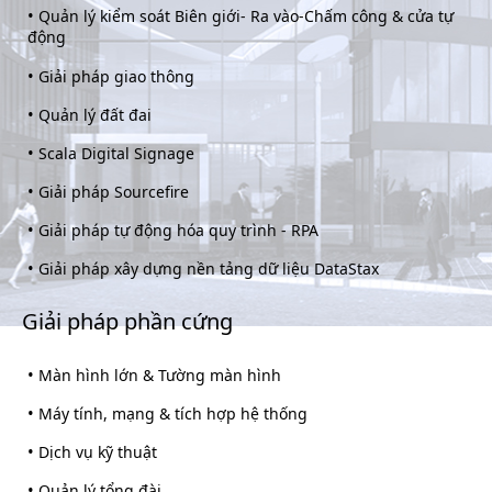
•
Quản lý kiểm soát Biên giới- Ra vào-Chấm công & cửa tự
động
•
Giải pháp giao thông
•
Quản lý đất đai
•
Scala Digital Signage
•
Giải pháp Sourcefire
•
Giải pháp tự động hóa quy trình - RPA
•
Giải pháp xây dựng nền tảng dữ liệu DataStax
Giải pháp phần cứng
•
Màn hình lớn & Tường màn hình
•
Máy tính, mạng & tích hợp hệ thống
•
Dịch vụ kỹ thuật
•
Quản lý tổng đài