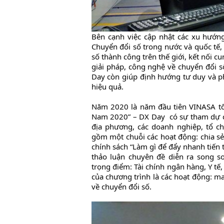
Bên cạnh việc cập nhật các xu hướng,
Chuyển đổi số trong nước và quốc tế,
số thành công trên thế giới, kết nối c
giải pháp, công nghệ về chuyển đổi s
Day còn giúp định hướng tư duy và p
hiệu quả.
Năm 2020 là năm đầu tiên VINASA tổ
Nam 2020” – DX Day có sự tham dự củ
địa phương, các doanh nghiệp, tổ c
gồm một chuỗi các hoạt động: chia s
chính sách “Làm gì để đẩy nhanh tiến t
thảo luận chuyên đề diễn ra song s
trọng điểm: Tài chính ngân hàng, Y tế,
của chương trình là các hoạt động: mat
về chuyển đổi số.