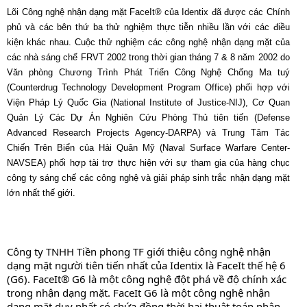
Lõi Công nghệ nhận dạng mặt FaceIt® của Identix đã được các Chính
phủ và các bên thứ ba thử nghiệm thực tiễn nhiều lần với các điều
kiện khác nhau. Cuộc thử nghiệm các công nghệ nhận dạng mặt của
các nhà sáng chế FRVT 2002 trong thời gian tháng 7 & 8 năm 2002 do
Văn phòng Chương Trình Phát Triển Công Nghệ Chống Ma tuý
(Counterdrug Technology Development Program Office) phối hợp với
Viện Pháp Lý Quốc Gia (National Institute of Justice-NIJ), Cơ Quan
Quản Lý Các Dự Án Nghiên Cứu Phòng Thủ tiên tiến (Defense
Advanced Research Projects Agency-DARPA) và Trung Tâm Tác
Chiến Trên Biển của Hải Quân Mỹ (Naval Surface Warfare Center-
NAVSEA) phối hợp tài trợ thực hiện với sự tham gia của hàng chục
công ty sáng chế các công nghệ và giải pháp sinh trắc nhận dạng mặt
lớn nhất thế giới.
Công ty TNHH Tiền phong TF giới thiệu công nghệ nhận
dạng mặt người tiên tiến nhất của Identix là FaceIt thế hệ 6
(G6). FaceIt® G6 là một công nghệ đột phá về độ chính xác
trong nhận dạng mặt. FaceIt G6 là một công nghệ nhận
dạng mặt duy nhất có chứa đồng thời hai thuật toán nhận