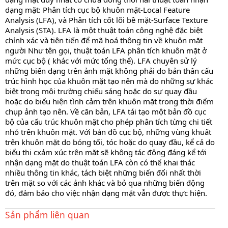
dạng mặt: Phân tích cục bộ khuôn mặt-Local Feature
Analysis (LFA), và Phân tích cốt lõi bề mặt-Surface Texture
Analysis (STA). LFA là một thuật toán công nghệ đặc biệt
chính xác và tiên tiến để mã hoá thông tin về khuôn mặt
người Như tên gọi, thuật toán LFA phân tích khuôn mặt ở
mức cục bộ ( khác với mức tổng thể). LFA chuyên sử lý
những biến dạng trên ảnh mặt không phải do bản thân cấu
trúc hình học của khuôn mặt tạo nên mà do những sự khác
biệt trong môi trường chiếu sáng hoặc do sự quay đầu
hoặc do biểu hiện tình cảm trên khuôn mặt trong thời điểm
chụp ảnh tạo nên. Về căn bản, LFA tái tạo một bản đồ cục
bộ của cấu trúc khuôn mặt cho phép phân tích từng chi tiết
nhỏ trên khuôn mặt. Với bản đồ cục bộ, những vùng khuất
trên khuôn mặt do bóng tối, tóc hoặc do quay đầu, kể cả do
biểu thị cxảm xúc trên mặt sẽ không tác động đáng kể tới
nhận dạng mặt do thuật toán LFA còn có thể khai thác
nhiều thông tin khác, tách biệt những biến đổi nhất thời
trên mặt so với các ảnh khác và bỏ qua những biến động
đó, đảm bảo cho việc nhận dạng mặt vẫn được thực hiện.
Sản phẩm liên quan