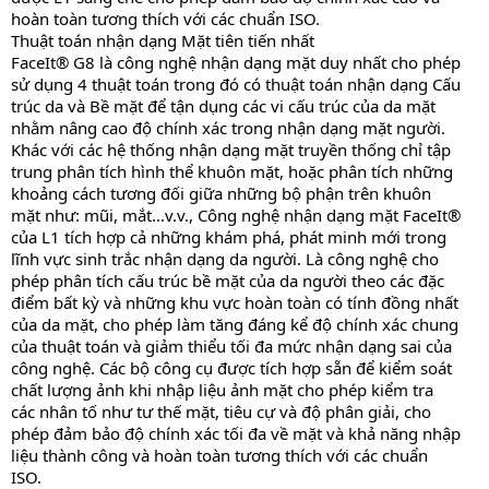
hoàn toàn tương thích với các chuẩn ISO.
Thuật toán nhận dạng Mặt tiên tiến nhất
FaceIt® G8 là công nghệ nhận dạng mặt duy nhất cho phép
sử dụng 4 thuật toán trong đó có thuật toán nhận dạng Cấu
trúc da và Bề mặt để tận dụng các vi cấu trúc của da mặt
nhằm nâng cao độ chính xác trong nhận dạng mặt người.
Khác với các hệ thống nhận dạng mặt truyền thống chỉ tập
trung phân tích hình thể khuôn mặt, hoặc phân tích những
khoảng cách tương đối giữa những bộ phận trên khuôn
mặt như: mũi, mắt...v.v., Công nghệ nhận dạng mặt FaceIt®
của L1 tích hợp cả những khám phá, phát minh mới trong
lĩnh vực sinh trắc nhận dạng da người. Là công nghệ cho
phép phân tích cấu trúc bề mặt của da người theo các đặc
điểm bất kỳ và những khu vực hoàn toàn có tính đồng nhất
của da mặt, cho phép làm tăng đáng kể độ chính xác chung
của thuật toán và giảm thiểu tối đa mức nhận dạng sai của
công nghệ. Các bộ công cụ được tích hợp sẵn để kiểm soát
chất lượng ảnh khi nhập liệu ảnh mặt cho phép kiểm tra
các nhân tố như tư thế mặt, tiêu cự và độ phân giải, cho
phép đảm bảo độ chính xác tối đa về mặt và khả năng nhập
liệu thành công và hoàn toàn tương thích với các chuẩn
ISO.