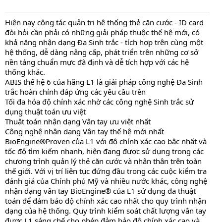
Hiện nay công tác quản trị hệ thống thẻ căn cước - ID card
đòi hỏi cần phải có những giải pháp thuộc thế hệ mới, có
khả năng nhận dạng Đa Sinh trắc - tích hợp trên cùng một
hệ thống, dễ dàng nâng cấp, phát triển trên những cơ sở
nền tảng chuẩn mực đã định và dễ tích hợp với các hệ
thống khác.
ABIS thế hệ 6 của hãng L1 là giải pháp công nghệ Đa Sinh
trắc hoàn chỉnh đáp ứng các yêu cầu trên
Tối đa hóa độ chính xác nhờ các công nghệ Sinh trắc sử
dụng thuật toán ưu việt
Thuật toán nhận dạng Vân tay ưu việt nhất
Công nghệ nhận dạng Vân tay thế hệ mới nhất
BioEngine®Proven của L1 với độ chính xác cao bậc nhất và
tốc độ tìm kiếm nhanh, hiện đang được sử dụng trong các
chương trình quản lý thẻ căn cước và nhân thân trên toàn
thế giới. Với vị trí liên tục đứng đầu trong các cuộc kiểm tra
đánh giá của Chính phủ Mỹ và nhiều nước khác, công nghệ
nhận dạng vân tay BioEngine® của L1 sử dụng đa thuật
toán để đảm bảo độ chính xác cao nhất cho quy trình nhận
dạng của hệ thống. Quy trình kiểm soát chất lượng vân tay
được L1 sáng chế cho phép đảm bảo độ chính xác cao và