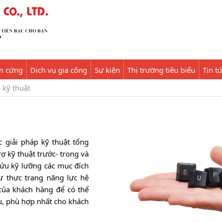
ần cứng
Dịch vụ gia công
Sự kiện
Thị trường tiêu biểu
Tin t
 kỹ thuật
c giải pháp kỹ thuật tổng
rợ kỹ thuật trước- trong và
cứu kỹ lưỡng các mục đích
ư thực trạng năng lực hệ
 của khách hàng để có thể
u, phù hợp nhất cho khách