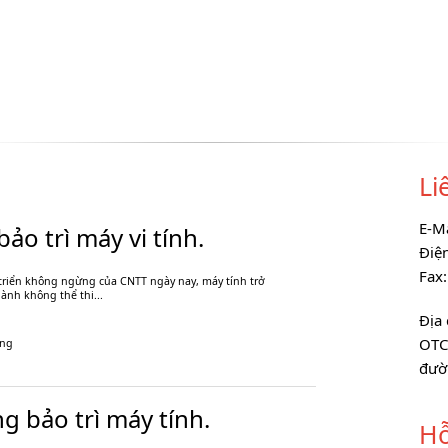
Li
E-M
bảo trì máy vi tính.
Điệ
Fax
triển không ngừng của CNTT ngày nay, máy tính trở
nh không thể thi...
Địa 
OTC
áng
đườ
 bảo trì máy tính.
Hỗ