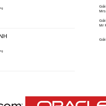
Giả
áng
Mrs
Giả
Mr 
ÀNH
Giả
áng