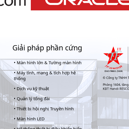
Giải pháp phần cứng
•
Màn hình lớn & Tường màn hình
•
Máy tính, mạng & tích hợp hệ
thống
©
Công ty TNHH T
Phòng 1604, tầng
•
Dịch vụ kỹ thuật
KĐT Handi RESC
•
Quản lý tổng đài
•
Thiết bị hội nghị Truyền hình
•
Màn hình LED
•
Hệ thống thiết bị điều khiển hiển