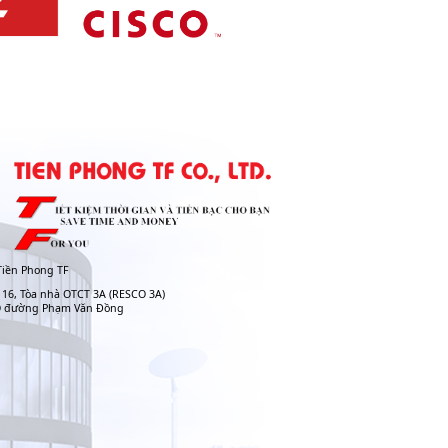
iền Phong TF
 16, Tòa nhà OTCT 3A (RESCO 3A)
O đường Phạm Văn Đồng