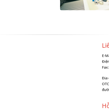
Li
E-M
Điệ
Fax
Địa 
OTC
đườ
Hỗ