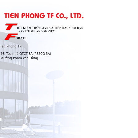
iền Phong TF
 16, Tòa nhà OTCT 3A (RESCO 3A)
O đường Phạm Văn Đồng