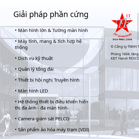
Giải pháp phần cứng
•
Màn hình lớn & Tường màn hình
•
Máy tính, mạng & tích hợp hệ
thống
©
Công ty TNHH T
Phòng 1604, tầng
•
Dịch vụ kỹ thuật
KĐT Handi RESC
•
Quản lý tổng đài
•
Thiết bị hội nghị Truyền hình
•
Màn hình LED
•
Hệ thống thiết bị điều khiển hiển
thị đa ảnh - đa màn hình
•
Camera giám sát PELCO
•
Sản phẩm ảo hóa máy trạm (VDI)
-