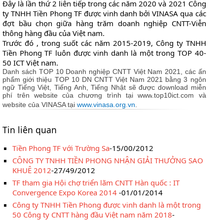
Đây là lần thứ 2 liên tiếp trong các năm 2020 và 2021 Công
ty TNHH Tiền Phong TF được vinh danh bởi VINASA qua các
đợt bầu chọn giữa hàng trăm doanh nghiệp CNTT-Viễn
thông hàng đầu của Việt nam.
Trước đó , trong suốt các năm 2015-2019, Công ty TNHH
Tiền Phong TF luôn được vinh danh là một trong TOP 40-
50 ICT Việt nam.
Danh sách TOP 10 Doanh nghiệp CNTT Việt Nam 2021, c
ác ấn
phẩm giới thiệu TOP 10 DN CNTT Việt Nam 2021 bằng 3 ngôn
ngữ Tiếng Việt, Tiếng Anh, Tiếng Nhật sẽ được download miễn
phí trên website của chương trình tại www
.
top10ict.com và
website của VINASA tại
www
.
vinasa.org.vn
.
Tin liên quan
Tiền Phong TF với Trường Sa
-15/00/2012
CÔNG TY TNHH TIỀN PHONG NHẬN GIẢI THƯỞNG SAO
KHUÊ 2012
-27/49/2012
TF tham gia Hội chợ triển lãm CNTT Hàn quốc : IT
Convergence Expo Korea 2014
-01/01/2014
Công ty TNHH Tiền Phong được vinh danh là một trong
50 Công ty CNTT hàng đầu Việt nam năm 2018
-