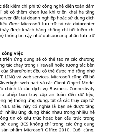
c tiết kiệm chi phí từ công nghệ điện toán đám
T sẽ có thêm chọn lựa khi triển khai hạ tầng
 server đặt tại doanh nghiệp hoặc sử dụng dịch
iệu được Microsoft lưu trữ tại các datacenter
 thấy được khách hàng không chỉ tiết kiệm chi
ệ thống tin cậy nhờ outsourcing phần lưu trữ
 công việc
 triển ứng dụng sẽ có thể tạo ra các chương
ng tác chạy trong Firewall hoặc tương tác bên
g của SharePoint đều có thể được mở rộng nhờ
T, LINQ và web services. Microsoft cũng đã bổ
iverlight web part và các Client Object Model
 chính là các dịch vụ Business Connectivity
 cho phép bạn truy cập an toàn đến dữ liệu,
ng hệ thống ứng dụng, tất cả các truy cập tới
.NET. Điều này có nghĩa là bạn sẽ được tăng
với nhiều ứng dụng khác nhau trong nhiều hệ
ng tin có cấu trúc hoặc bán cấu trúc trong
ể sử dụng BCS không chỉ trong các ứng dụng
 sản phẩm Microsoft Office 2010. Cuối cùng,