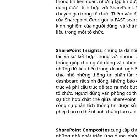
thông tin liên quan, những tập tin đư
dụng được tích hợp với SharePoint.
chuyên gia trong tổ chức. Thêm vào đ
của Sharepoint được gọi là FAST sea
kinh nghiệm của người dùng, và khả 
liệu trong một tổ chức.
SharePoint Insights
, chúng ta đã nó
tác và sự kết hợp chúng với những 
thống giúp cho người dùng văn phòng
những dữ liệu bên trong doanh nghiệp
chia nhỏ những thông tin phân tán 
dashboard rất sinh động. Những báo c
trúc và phi cấu trúc để tạo ra một bứ
tổ chức. Người dùng văn phòng có th
sự tích hợp chặt chẽ giữa SharePoint
công cụ phân tích thông tin được sử 
phép bạn có thể nhanh chóng tạo ra nh
SharePoint Composites
cung cấp cho
những nhà phát triển ứng dụng nhữ