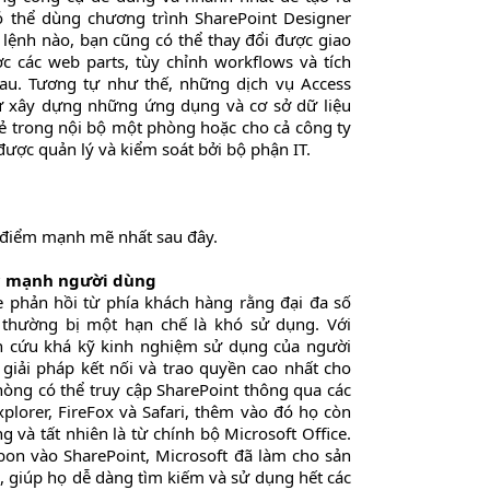
 thể dùng chương trình SharePoint Designer
lệnh nào, bạn cũng có thể thay đổi được giao
c các web parts, tùy chỉnh workflows và tích
au. Tương tự như thế, những dịch vụ Access
ự xây dựng những ứng dụng và cơ sở dữ liệu
sẻ trong nội bộ một phòng hoặc cho cả công ty
ược quản lý và kiểm soát bởi bộ phận IT.
 điểm mạnh mẽ nhất sau đây.
ức mạnh người dùng
e phản hồi từ phía khách hàng rằng đại đa số
hường bị một hạn chế là khó sử dụng. Với
ên cứu khá kỹ kinh nghiệm sử dụng của người
 giải pháp kết nối và trao quyền cao nhất cho
òng có thể truy cập SharePoint thông qua các
plorer, FireFox và Safari, thêm vào đó họ còn
g và tất nhiên là từ chính bộ Microsoft Office.
bon vào SharePoint, Microsoft đã làm cho sản
 giúp họ dễ dàng tìm kiếm và sử dụng hết các