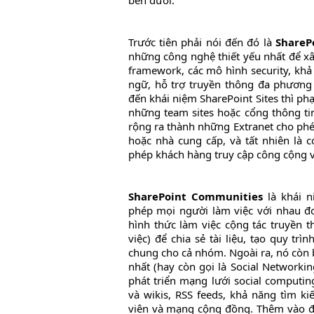
bên dưới.
Trước tiên phải nói đến đó là
S
harePo
những công nghệ thiết yếu nhất để xâ
framework, các mô hình security, khả
ngữ, hỗ trợ truyền thông đa phương 
đến khái niệm SharePoint Sites thì phạ
những team sites hoặc cổng thông t
rộng ra thành những Extranet cho phép 
hoặc nhà cung cấp, và tất nhiên là c
phép khách hàng truy cập công cộng v
SharePoint Communities
là khái n
phép mọi người làm việc với nhau 
hình thức làm việc cộng tác truyền 
việc) để chia sẻ tài liệu, tạo quy trì
chung cho cả nhóm. Ngoài ra, nó còn 
nhất (hay còn gọi là Social Networkin
phát triển mạng lưới social computin
và wikis, RSS feeds, khả năng tìm k
viên và mạng cộng đồng. Thêm vào đó,