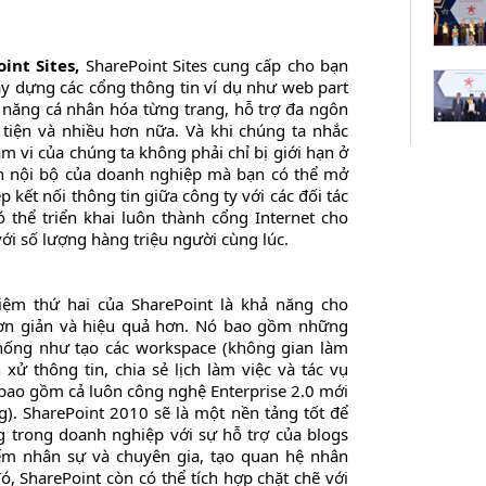
int Sites
,
SharePoint Sites cung cấp cho bạn
y dựng các cổng thông tin ví dụ như web part
 năng cá nhân hóa từng trang, hỗ trợ đa ngôn
tiện và nhiều hơn nữa. Và khi chúng ta nhắc
m vi của chúng ta không phải chỉ bị giới hạn ở
in nội bộ của doanh nghiệp mà bạn có thể mở
kết nối thông tin giữa công ty với các đối tác
ó thể triển khai luôn thành cổng Internet cho
ới số lượng hàng triệu người cùng lúc.
iệm thứ hai của SharePoint là khả năng cho
đơn giản và hiệu quả hơn. Nó bao gồm những
thống như tạo các workspace (không gian làm
nh xử thông tin, chia sẻ lịch làm việc và tác vụ
bao gồm cả luôn công nghệ Enterprise 2.0 mới
g). SharePoint 2010 sẽ là một nền tảng tốt để
g trong doanh nghiệp với sự hỗ trợ của blogs
iếm nhân sự và chuyên gia, tạo quan hệ nhân
 SharePoint còn có thể tích hợp chặt chẽ với