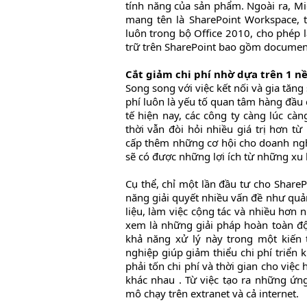
tính năng của sản phẩm. Ngoài ra, M
mang tên là SharePoint Workspace, t
luôn trong bộ Office 2010, cho phép l
trữ trên SharePoint bao gồm document 
Cắt giảm chi phí nhờ dựa trên 1 n
Song song với việc kết nối và gia tăng
phí luôn là yếu tố quan tâm hàng đầu 
tế hiện nay, các công ty càng lúc cà
thời vẫn đòi hỏi nhiều giá trị hơn t
cấp thêm những cơ hội cho doanh nghi
sẽ có được những lợi ích từ những xu
Cụ thể, chỉ một lần đầu tư cho Share
năng giải quyết nhiều vấn đề như quản
liệu, làm việc cộng tác và nhiều hơn
xem là những giải pháp hoàn toàn độc
khả năng xử lý này trong một kiến
nghiệp giúp giảm thiểu chi phí triển 
phải tốn chi phí và thời gian cho việ
khác nhau . Từ việc tạo ra những ứ
mô chạy trên extranet và cả internet.