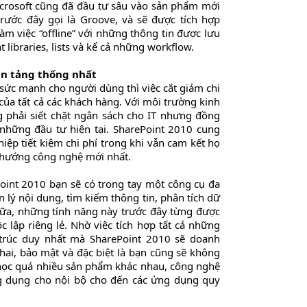
icrosoft cũng đã đầu tư sâu vào sản phẩm mới
rước đây gọi là Groove, và sẽ được tích hợp
àm việc “offline” với những thông tin được lưu
libraries, lists và kể cả những workflow.
ền tảng thống nhất
 sức mạnh cho người dùng thì việc cắt giảm chi
của tất cả các khách hàng. Với môi trường kinh
ng phải siết chặt ngân sách cho IT nhưng đồng
ừ những đầu tư hiện tại. SharePoint 2010 cung
ệp tiết kiệm chi phí trong khi vẫn cam kết họ
 hướng công nghệ mới nhất.
Point 2010 bạn sẽ có trong tay một công cụ đa
 lý nội dung, tìm kiếm thông tin, phân tích dữ
 nữa, những tính năng này trước đây từng được
 lập riêng lẻ. Nhờ việc tích hợp tất cả những
 trúc duy nhất mà SharePoint 2010 sẽ doanh
khai, bảo mật và đặc biệt là bạn cũng sẽ không
c học quá nhiều sản phẩm khác nhau, công nghệ
ng dụng cho nội bộ cho đến các ứng dụng quy