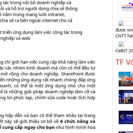
ng tác trong nội bộ doanh nghiệp và
nối và hỗ trợ người dùng chia sẻ thông
đó nằm trong mạng lưới intranet,
hia sẻ ra bên ngoài internet cho cả
được vi
 triển ứng dụng làm việc cộng tác trong
CNTT hà
 nghiệp và web
CeBIT 2
TF V
g chỉ giới hạn việc cung cấp khả năng làm việc
ặc các nhóm kinh doanh mà còn có thể đầu tư
g mở rộng cho doanh nghiệp. SharePoint được
triển những ứng dụng rất nhanh chóng đáp ứng
doanh, có thể là một ứng dụng nhỏ cho một
ể là những giải pháp doanh nghiệp tầm cỡ và
ông tin phức tạp, chỉnh sửa code hoặc tích hợp
ng hấp dẫn và bạn có thể tham khảo tại trang
ết này sẽ giới thiệu sơ bộ về
6 chức năng và
ể cung cấp ngay cho bạn
như hình minh họa