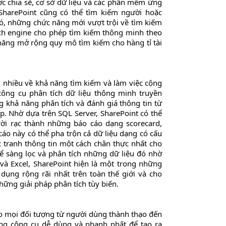
ợc chia sẻ, cơ sở dữ liệu và các phần mềm ứng
 SharePoint cũng có thể tìm kiếm người hoặc
ó, những chức năng mới vượt trội về tìm kiếm
rch engine cho phép tìm kiếm thông minh theo
năng mở rộng quy mô tìm kiếm cho hàng tỉ tài
i nhiều về khả năng tìm kiếm và làm việc cộng
công cụ phân tích dữ liệu thông minh truyền
 khả năng phân tích và đánh giá thông tin từ
. Nhờ dựa trên SQL Server, SharePoint có thể
rời rạc thành những báo cáo dạng scorecard,
áo này có thể pha trộn cả dữ liệu dạng có cấu
c tranh thông tin một cách chân thực nhất cho
ể sàng lọc và phân tích những dữ liệu đó nhờ
 và Excel, SharePoint hiện là một trong những
dụng rộng rãi nhất trên toàn thế giới và cho
ững giải pháp phân tích tùy biến.
 mọi đối tượng từ người dùng thành thạo đến
ng công cụ dễ dùng và nhanh nhất để tạo ra