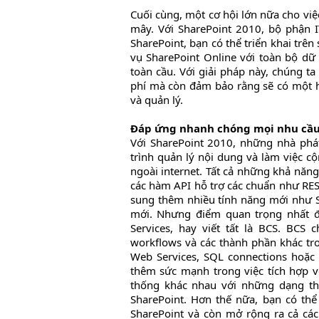
Cuối cùng, một cơ hội lớn nữa cho việ
mây. Với SharePoint 2010, bộ phận I
SharePoint, bạn có thể triển khai trên
vụ SharePoint Online với toàn bộ dữ l
toàn cầu. Với giải pháp này, chúng ta
phí mà còn đảm bảo rằng sẽ có một h
và quản lý.
Đáp ứng nhanh chóng mọi nhu cầu
Với SharePoint 2010, những nhà phát
trình quản lý nội dung và làm việc cộ
ngoài internet. Tất cả những khả năn
các hàm API hỗ trợ các chuẩn như RES
sung thêm nhiều tính năng mới như Sl
mới. Nhưng điểm quan trọng nhất đó
Services, hay viết tất là BCS. BCS
workflows và các thành phần khác tro
Web Services, SQL connections hoặc 
thêm sức mạnh trong việc tích hợp 
thống khác nhau với những dạng thô
SharePoint. Hơn thế nữa, bạn có th
SharePoint và còn mở rộng ra cả các