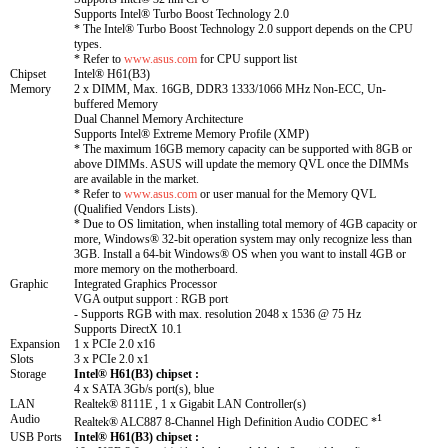
Supports Intel® Turbo Boost Technology 2.0
* The Intel® Turbo Boost Technology 2.0 support depends on the CPU
types.
* Refer to
www.asus.com
for CPU support list
Chipset
Intel® H61(B3)
Memory
2 x DIMM, Max. 16GB, DDR3 1333/1066 MHz Non-ECC, Un-
buffered Memory
Dual Channel Memory Architecture
Supports Intel® Extreme Memory Profile (XMP)
* The maximum 16GB memory capacity can be supported with 8GB or
above DIMMs. ASUS will update the memory QVL once the DIMMs
are available in the market.
* Refer to
www.asus.com
or user manual for the Memory QVL
(Qualified Vendors Lists).
* Due to OS limitation, when installing total memory of 4GB capacity or
more, Windows® 32-bit operation system may only recognize less than
3GB. Install a 64-bit Windows® OS when you want to install 4GB or
more memory on the motherboard.
Graphic
Integrated Graphics Processor
VGA output support : RGB port
- Supports RGB with max. resolution 2048 x 1536 @ 75 Hz
Supports DirectX 10.1
Expansion
1 x PCIe 2.0 x16
Slots
3 x PCIe 2.0 x1
Storage
Intel® H61(B3) chipset :
4 x SATA 3Gb/s port(s), blue
LAN
Realtek® 8111E , 1 x Gigabit LAN Controller(s)
Audio
1
Realtek® ALC887 8-Channel High Definition Audio CODEC *
USB Ports
Intel® H61(B3) chipset :