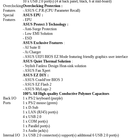
10 x USB 2.0 port(s) (4 at back panel, black, 6 at mid-board)
Overclocking
Overclocking Protection :
Features
- ASUS C.P.R.(CPU Parameter Recall)
Special
ASUS EPU :
Features
- EPU
ASUS Protect 3 Technology :
- Anti-Surge Protection
- Low EMI Solution
- ESD
ASUS Exclusive Features
:
- AI Suite II
- Ai Charger
- ASUS UEFI BIOS EZ Mode featuring friendly graphics user interface
ASUS Quiet Thermal Solution
:
- Stylish Fanless Design Heat-sink solution
- ASUS Fan Xpert
ASUS EZ DIY :
- ASUS CrashFree BIOS 3
- ASUS EZ Flash 2
- ASUS MyLogo 2
100% All High-quality Conductive Polymer Capacitors
Back I/O
1 x PS/2 keyboard (purple)
Ports
1 x PS/2 mouse (green)
1 x D-Sub
1 x LAN (RJ45) port(s)
4 x USB 2.0
1 x COM port(s)
1 x Parallel port(s)
3 x Audio jack(s)
Internal I/O
3 x USB 2.0 connector(s) support(s) additional 6 USB 2.0 port(s)