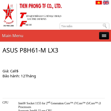
Main Menu
ASUS P8H61-M LX3
Giá: Call$
Bảo hành: 12Tháng
CPU
nd
Intel® Socket 1155 for 2
Generation Core™ i7/Core™ i5/Core™ i3
Processors
Supports Intel® 32 nm CPU