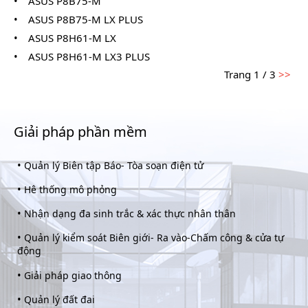
•
ASUS P8B75-M
•
ASUS P8B75-M LX PLUS
•
ASUS P8H61-M LX
•
ASUS P8H61-M LX3 PLUS
Trang 1 / 3
>>
Giải pháp phần mềm
•
Quản lý Biên tập Báo- Tòa soạn điện tử
•
Hê thống mô phỏng
•
Nhận dạng đa sinh trắc & xác thực nhân thân
•
Quản lý kiểm soát Biên giới- Ra vào-Chấm công & cửa tự
động
•
Giải pháp giao thông
•
Quản lý đất đai