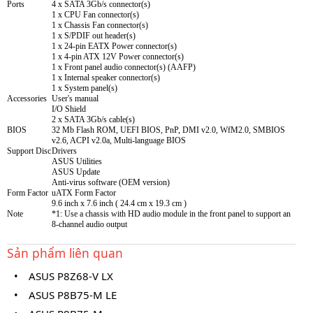
Ports
4 x SATA 3Gb/s connector(s)
1 x CPU Fan connector(s)
1 x Chassis Fan connector(s)
1 x S/PDIF out header(s)
1 x 24-pin EATX Power connector(s)
1 x 4-pin ATX 12V Power connector(s)
1 x Front panel audio connector(s) (AAFP)
1 x Internal speaker connector(s)
1 x System panel(s)
Accessories
User's manual
I/O Shield
2 x SATA 3Gb/s cable(s)
BIOS
32 Mb Flash ROM, UEFI BIOS, PnP, DMI v2.0, WfM2.0, SMBIOS
v2.6, ACPI v2.0a, Multi-language BIOS
Support Disc
Drivers
ASUS Utilities
ASUS Update
Anti-virus software (OEM version)
Form Factor
uATX Form Factor
9.6 inch x 7.6 inch ( 24.4 cm x 19.3 cm )
Note
*1: Use a chassis with HD audio module in the front panel to support an
8-channel audio output
Sản phẩm liên quan
•
ASUS P8Z68-V LX
•
ASUS P8B75-M LE