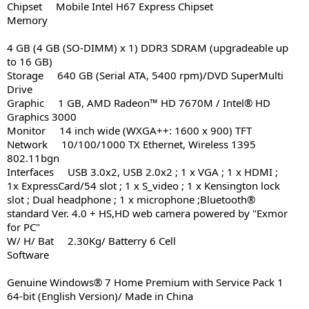
Chipset Mobile Intel H67 Express Chipset
Memory
4 GB (4 GB (SO-DIMM) x 1) DDR3 SDRAM (upgradeable up
to 16 GB)
Storage 640 GB (Serial ATA, 5400 rpm)/DVD SuperMulti
Drive
Graphic 1 GB, AMD Radeon™ HD 7670M / Intel® HD
Graphics 3000
Monitor 14 inch wide (WXGA++: 1600 x 900) TFT
Network 10/100/1000 TX Ethernet, Wireless 1395
802.11bgn
Interfaces USB 3.0x2, USB 2.0x2 ; 1 x VGA ; 1 x HDMI ;
1x ExpressCard/54 slot ; 1 x S_video ; 1 x Kensington lock
slot ; Dual headphone ; 1 x microphone ;Bluetooth®
standard Ver. 4.0 + HS,HD web camera powered by "Exmor
for PC"
W/ H/ Bat 2.30Kg/ Batterry 6 Cell
Software
Genuine Windows® 7 Home Premium with Service Pack 1
64-bit (English Version)/ Made in China