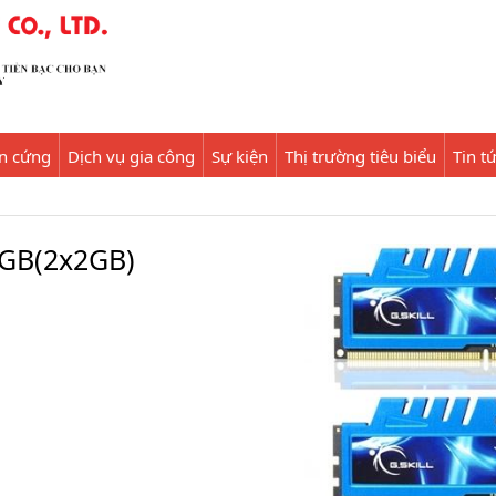
ần cứng
Dịch vụ gia công
Sự kiện
Thị trường tiêu biểu
Tin t
4GB(2x2GB)