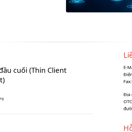
Li
E-M
 đầu cuối (Thin Client
Điệ
t)
Fax
Địa 
áng
OTC
đườ
Hỗ