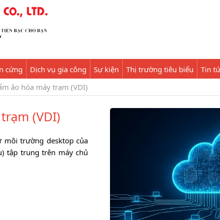
ần cứng
Dịch vụ gia công
Sự kiện
Thị trường tiêu biểu
Tin t
ẩm ảo hóa máy trạm (VDI)
trạm (VDI)
ữ môi trường desktop của
) tập trung trên máy chủ