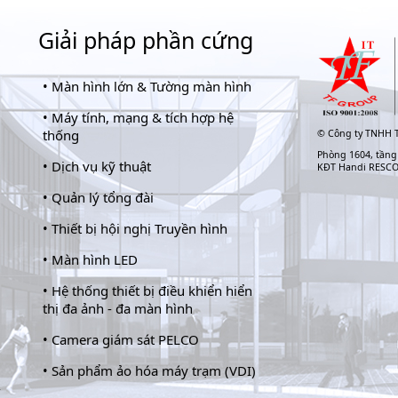
Giải pháp phần cứng
•
Màn hình lớn & Tường màn hình
•
Máy tính, mạng & tích hợp hệ
thống
©
Công ty TNHH T
Phòng 1604, tầng
•
Dịch vụ kỹ thuật
KĐT Handi RESC
•
Quản lý tổng đài
•
Thiết bị hội nghị Truyền hình
•
Màn hình LED
•
Hệ thống thiết bị điều khiển hiển
thị đa ảnh - đa màn hình
•
Camera giám sát PELCO
•
Sản phẩm ảo hóa máy trạm (VDI)
-