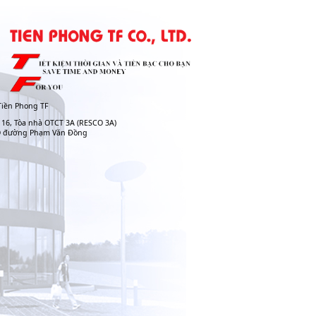
iền Phong TF
 16, Tòa nhà OTCT 3A (RESCO 3A)
O đường Phạm Văn Đồng